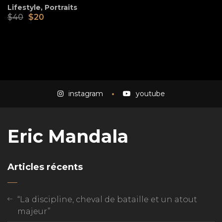
Lifestyle
,
Portraits
Le
Le
$
40
$
20
prix
prix
initial
actuel
était :
est :
$40.
$20.
instagram
youtube
Eric Mandala
Articles récents
“La discipline, cheval de bataille et un atout
majeur”