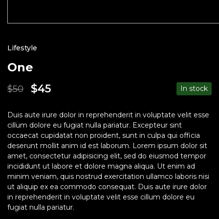
Lifestyle
One
$
45
$
50
In stock
Le
Le
prix
prix
initial
actuel
Duis aute irure dolor in reprehenderit in voluptate velit esse
était :
est :
cillum dolore eu fugiat nulla pariatur. Excepteur sint
$50.
$45.
occaecat cupidatat non proident, sunt in culpa qui officia
deserunt mollit anim id est laborum. Lorem ipsum dolor sit
amet, consectetur adipisicing elit, sed do eiusmod tempor
incididunt ut labore et dolore magna aliqua. Ut enim ad
minim veniam, quis nostrud exercitation ullamco laboris nisi
ut aliquip ex ea commodo consequat. Duis aute irure dolor
in reprehenderit in voluptate velit esse cillum dolore eu
fugiat nulla pariatur.